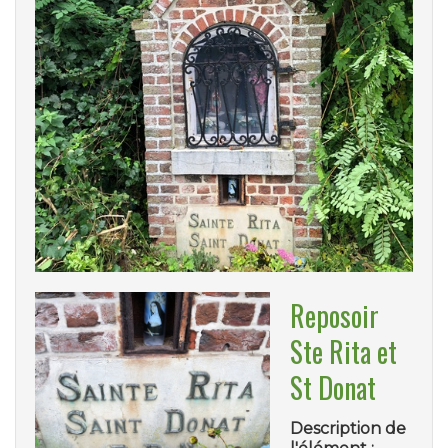
Reposoir
Ste Rita et
St Donat
Description de