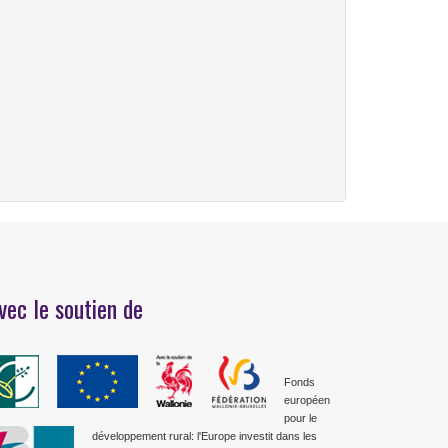
vec le soutien de
Fonds
européen
pour le
développement rural: l'Europe investit dans les