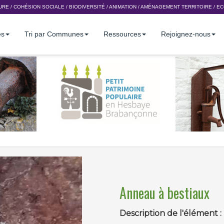
URE
/
COHÉSION SOCIALE
/
BIODIVERSITÉ
/
ANIMATION
/
AMÉNAGEMENT TERRITOIRE
/
EC
es
Tri par Communes
Ressources
Rejoignez-nous
Anneau à bestiaux
Description de l'élément :