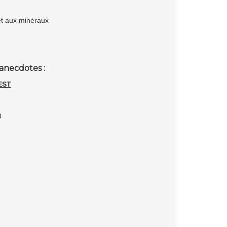
e et aux minéraux
anecdotes :
EST
3