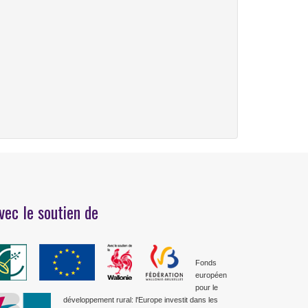
vec le soutien de
Fonds
européen
pour le
développement rural: l'Europe investit dans les