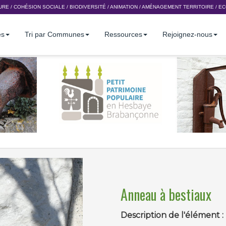
URE
/
COHÉSION SOCIALE
/
BIODIVERSITÉ
/
ANIMATION
/
AMÉNAGEMENT TERRITOIRE
/
EC
es
Tri par Communes
Ressources
Rejoignez-nous
Anneau à bestiaux
Description de l'élément :