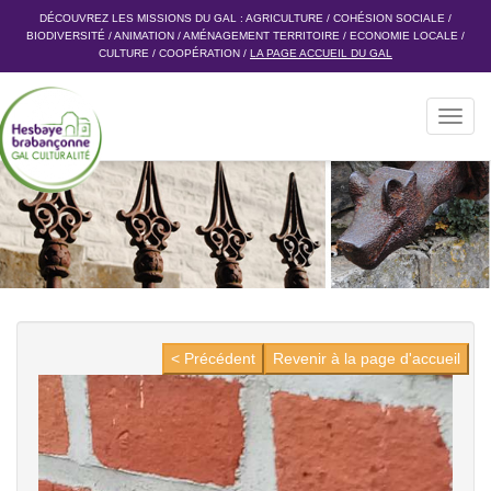
DÉCOUVREZ LES MISSIONS DU GAL :
AGRICULTURE
/
COHÉSION SOCIALE
/
BIODIVERSITÉ
/
ANIMATION
/
AMÉNAGEMENT TERRITOIRE
/
ECONOMIE LOCALE
/
CULTURE
/
COOPÉRATION
/
LA PAGE ACCUEIL DU GAL
Toggl
navig
< Précédent
Revenir à la page d'accueil