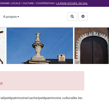
ONOMIE LOCALE
/
CULTURE
/
COOPÉRATION
/
LA PAGE ACCUEIL DU GAL
A propos
Rechercher
df.
l/petitpatrimoine/cache/petitpatrimoine.culturalite.be-