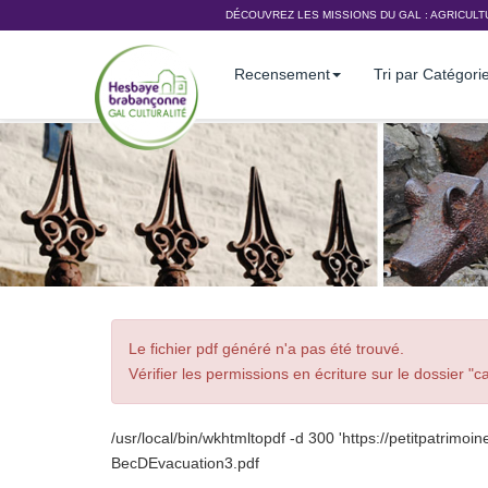
DÉCOUVREZ LES MISSIONS DU GAL :
AGRICULT
Recensement
Tri par Catégori
Le fichier pdf généré n'a pas été trouvé.
Vérifier les permissions en écriture sur le dossier 
/usr/local/bin/wkhtmltopdf -d 300 'https://petitpatrimo
BecDEvacuation3.pdf