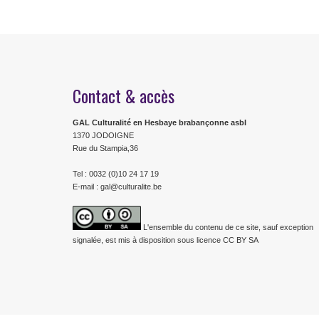
Contact & accès
GAL Culturalité en Hesbaye brabançonne asbl
1370 JODOIGNE
Rue du Stampia,36
Tel : 0032 (0)10 24 17 19
E-mail : gal@culturalite.be
L'ensemble du contenu de ce site, sauf exception
signalée, est mis à disposition sous licence CC BY SA