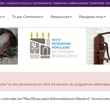
URE
/
COHÉSION SOCIALE
/
BIODIVERSITÉ
/
ANIMATION
/
AMÉNAGEMENT TERRITOIRE
/
EC
es
Tri par Communes
Ressources
Rejoignez-nous
"cache" ou les permissions en droit d'éxécution du programme wkhtmltop
ine.culturalite.be/?BecDEvacuation3/iframe&share=0&edit=0' /home/cultura