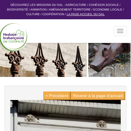
DÉCOUVREZ LES MISSIONS DU GAL :
AGRICULTURE
/
COHÉSION SOCIALE
/
BIODIVERSITÉ
/
ANIMATION
/
AMÉNAGEMENT TERRITOIRE
/
ECONOMIE LOCALE
/
CULTURE
/
COOPÉRATION
/
LA PAGE ACCUEIL DU GAL
Toggl
navig
< Précédent
Revenir à la page d'accueil