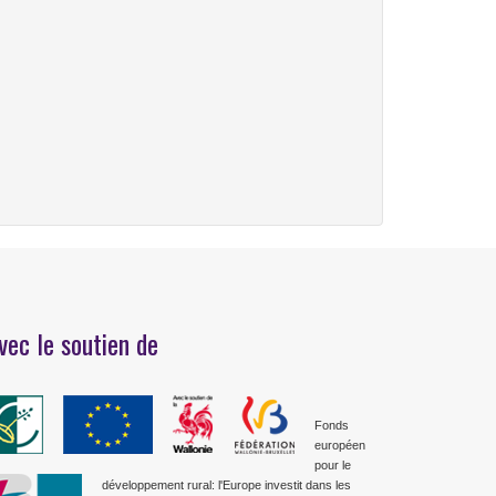
vec le soutien de
Fonds
européen
pour le
développement rural: l'Europe investit dans les