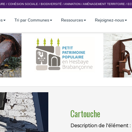
URE
/
COHÉSION SOCIALE
/
BIODIVERSITÉ
/
ANIMATION
/
AMÉNAGEMENT TERRITOIRE
/
EC
es
Tri par Communes
Ressources
Rejoignez-nous
Cartouche
Description de l'élément :