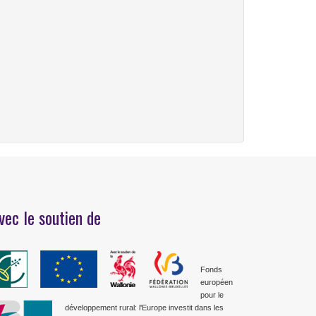
vec le soutien de
Fonds
européen
pour le
développement rural: l'Europe investit dans les