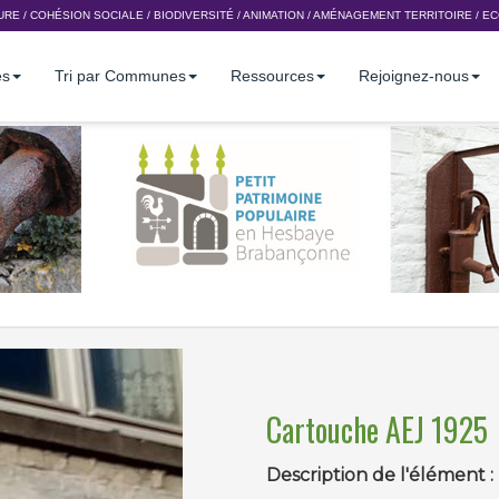
URE
/
COHÉSION SOCIALE
/
BIODIVERSITÉ
/
ANIMATION
/
AMÉNAGEMENT TERRITOIRE
/
EC
es
Tri par Communes
Ressources
Rejoignez-nous
Cartouche AEJ 1925
Description de l'élément :