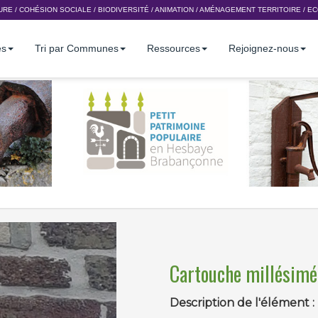
URE
/
COHÉSION SOCIALE
/
BIODIVERSITÉ
/
ANIMATION
/
AMÉNAGEMENT TERRITOIRE
/
EC
es
Tri par Communes
Ressources
Rejoignez-nous
Cartouche millésimé
Description de l'élément :