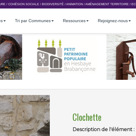
URE
/
COHÉSION SOCIALE
/
BIODIVERSITÉ
/
ANIMATION
/
AMÉNAGEMENT TERRITOIRE
/
EC
es
Tri par Communes
Ressources
Rejoignez-nous
Clochette
Description de l'élément :