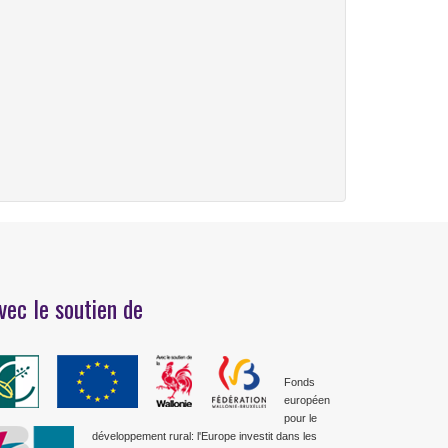
vec le soutien de
Fonds
européen
pour le
développement rural: l'Europe investit dans les