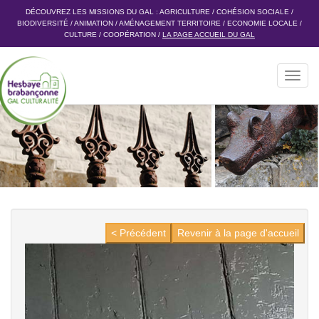
DÉCOUVREZ LES MISSIONS DU GAL :
AGRICULTURE
/
COHÉSION SOCIALE
/
BIODIVERSITÉ
/
ANIMATION
/
AMÉNAGEMENT TERRITOIRE
/
ECONOMIE LOCALE
/
CULTURE
/
COOPÉRATION
/
LA PAGE ACCUEIL DU GAL
Toggl
navig
< Précédent
Revenir à la page d'accueil