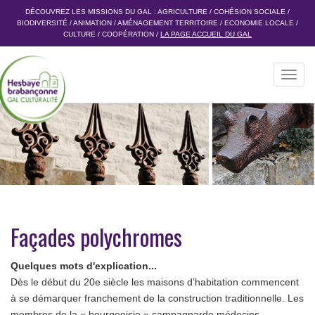
DÉCOUVREZ LES MISSIONS DU GAL :
AGRICULTURE
/
COHÉSION SOCIALE
/
BIODIVERSITÉ
/
ANIMATION
/
AMÉNAGEMENT TERRITOIRE
/
ECONOMIE LOCALE
/
CULTURE
/
COOPÉRATION
/
LA PAGE ACCUEIL DU GAL
Toggl
navig
Façades polychromes
Quelques mots d'explication...
Dès le début du 20e siècle les maisons d’habitation commencent
à se démarquer franchement de la construction traditionnelle. Les
membres de la « bourgeoisie » campagnarde médecins,