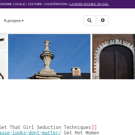
ONOMIE LOCALE
/
CULTURE
/
COOPÉRATION
/
LA PAGE ACCUEIL DU GAL
A propos
Rechercher
Get That Girl Seduction Techniques
]]
ause-looks-dont-matter/
Get Hot Women 