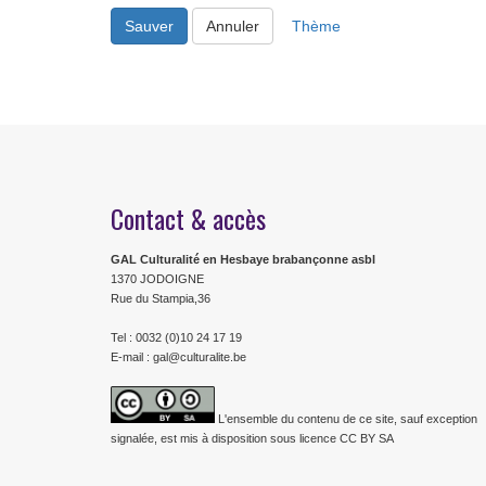
Sauver
Annuler
Thème
Contact & accès
GAL Culturalité en Hesbaye brabançonne asbl
1370 JODOIGNE
Rue du Stampia,36
Tel : 0032 (0)10 24 17 19
E-mail : gal@culturalite.be
L'ensemble du contenu de ce site, sauf exception
signalée, est mis à disposition sous licence CC BY SA