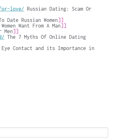
for-love/
Russian Dating: Scam Or 
To Date Russian Women
]]
 Women Want From A Man
]]
r Men
]]
d/
The 7 Myths Of Online Dating 
Eye Contact and its Importance in 