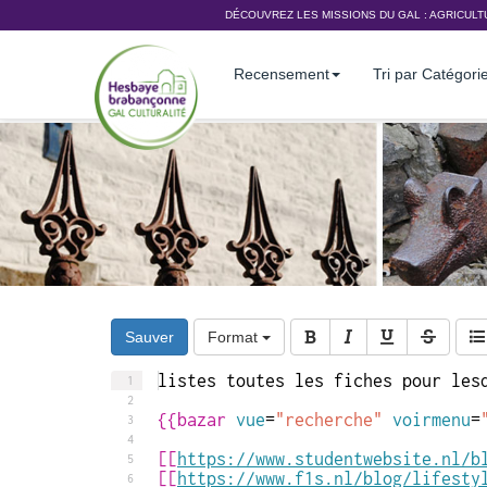
DÉCOUVREZ LES MISSIONS DU GAL :
AGRICULT
Recensement
Tri par Catégori
Sauver
Format
listes toutes les fiches pour les
1
2
{{
bazar 
vue
=
"recherche"
voirmenu
=
3
4
[[
https://www.studentwebsite.nl/b
5
[[
https://www.f1s.nl/blog/lifesty
6