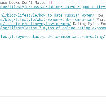
ause Looks Don’t Matter
]]
blog/lifestyle/russian-dating-scam-or-opportunity-
.nl/blog/lifestyle/how-to-date-russian-women/
How 
nl/blog/lifestyle/what-women-want-from-a-man/
What
og/lifestyle/dating-myths-for-men/
Dating Myths Fo
blog/lifestyle/the-7-myths-of-online-dating-expose
ifestyle/eye-contact-and-its-importance-in-dating/