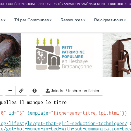
URE
/
COHÉSION SOCIALE
/
BIODIVERSITÉ
/
ANIMATION
/
AMÉNAGEMENT TERRITOIRE
/
EC
es
Tri par Communes
Ressources
Rejoignez-nous
Joindre / Insérer un fichier
quelles il manque le titre
"0"
id
=
"3"
template
=
"fiche-sans-titre.tpl.html"
}}
log/lifestyle/get-that-girl-seduction-techniques/
le/get-hot-women-in-bed-with-sub-communication-bec