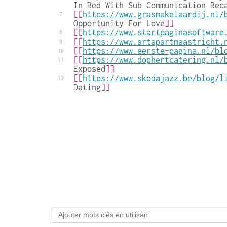
In Bed With Sub Communication Bec
[[
https://www.grasmakelaardij.nl/
7
Opportunity For Love
]]
[[
https://www.startpaginasoftware
8
[[
https://www.artapartmaastricht.
9
[[
https://www.eerste-pagina.nl/bl
10
[[
https://www.dophertcatering.nl/
11
Exposed
]]
[[
https://www.skodajazz.be/blog/l
12
Dating
]]