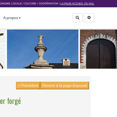
ONOMIE LOCALE
/
CULTURE
/
COOPÉRATION
/
LA PAGE ACCUEIL DU GAL
A propos
Rechercher
< Précédent
Revenir à la page d'accueil
er forgé