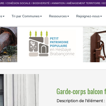
URE
/
COHÉSION SOCIALE
/
BIODIVERSITÉ
/
ANIMATION
/
AMÉNAGEMENT TERRITOIRE
/
EC
es
Tri par Communes
Ressources
Rejoignez-nous
Garde-corps balcon f
Description de l'élément :