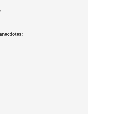
r
anecdotes :