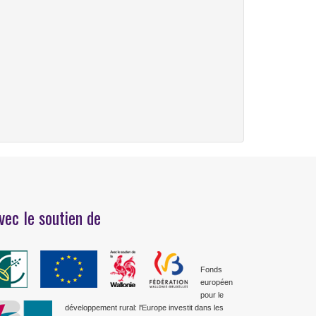
vec le soutien de
Fonds
européen
pour le
développement rural: l'Europe investit dans les