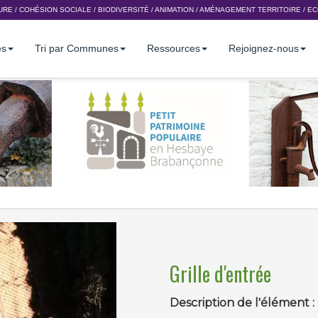
URE
/
COHÉSION SOCIALE
/
BIODIVERSITÉ
/
ANIMATION
/
AMÉNAGEMENT TERRITOIRE
/
EC
es
Tri par Communes
Ressources
Rejoignez-nous
Grille d'entrée
Description de l'élément :