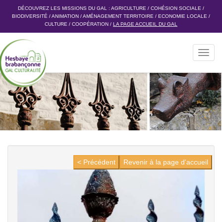
DÉCOUVREZ LES MISSIONS DU GAL :
AGRICULTURE
/
COHÉSION SOCIALE
/
BIODIVERSITÉ
/
ANIMATION
/
AMÉNAGEMENT TERRITOIRE
/
ECONOMIE LOCALE
/
CULTURE
/
COOPÉRATION
/
LA PAGE ACCUEIL DU GAL
Toggl
navig
< Précédent
Revenir à la page d'accueil