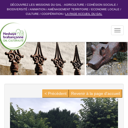
DÉCOUVREZ LES MISSIONS DU GAL :
AGRICULTURE
/
COHÉSION SOCIALE
/
BIODIVERSITÉ
/
ANIMATION
/
AMÉNAGEMENT TERRITOIRE
/
ECONOMIE LOCALE
/
CULTURE
/
COOPÉRATION
/
LA PAGE ACCUEIL DU GAL
Toggl
navig
< Précédent
Revenir à la page d'accueil