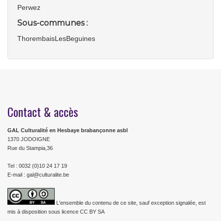
Perwez
Sous-communes :
ThorembaisLesBeguines
Contact & accès
GAL Culturalité en Hesbaye brabançonne asbl
1370 JODOIGNE
Rue du Stampia,36
Tel : 0032 (0)10 24 17 19
E-mail : gal@culturalite.be
L'ensemble du contenu de ce site, sauf exception signalée, est
mis à disposition sous licence CC BY SA