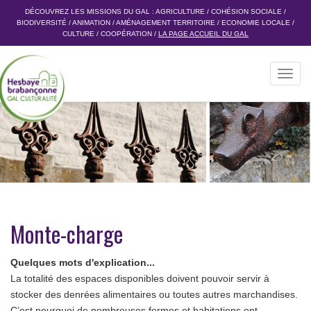
DÉCOUVREZ LES MISSIONS DU GAL :
AGRICULTURE
/
COHÉSION SOCIALE
/
BIODIVERSITÉ
/
ANIMATION
/
AMÉNAGEMENT TERRITOIRE
/
ECONOMIE LOCALE
/
CULTURE
/
COOPÉRATION
/
LA PAGE ACCUEIL DU GAL
Toggl
navig
Monte-charge
Quelques mots d'explication...
La totalité des espaces disponibles doivent pouvoir servir à
stocker des denrées alimentaires ou toutes autres marchandises.
C’est pourquoi de nombreuses fermes et habitations ont