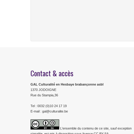
Contact & accès
GAL Culturalité en Hesbaye brabançonne asbl
1370 JODOIGNE
Rue du Stampia,36
Tel : 0032 (0)10 24 17 19
E-mail : gal@culturalite.be
L'ensemble du contenu de ce site, sauf exception
signalée, est mis à disposition sous licence CC BY SA