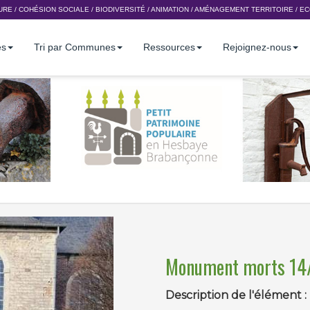
URE
/
COHÉSION SOCIALE
/
BIODIVERSITÉ
/
ANIMATION
/
AMÉNAGEMENT TERRITOIRE
/
EC
es
Tri par Communes
Ressources
Rejoignez-nous
Monument morts 14/
Description de l'élément :