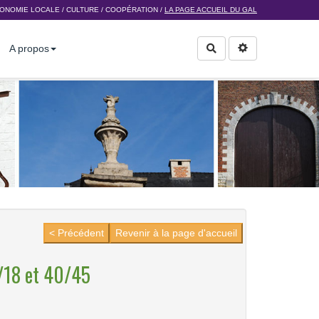
ONOMIE LOCALE
/
CULTURE
/
COOPÉRATION
/
LA PAGE ACCUEIL DU GAL
A propos
Rechercher
< Précédent
Revenir à la page d'accueil
18 et 40/45