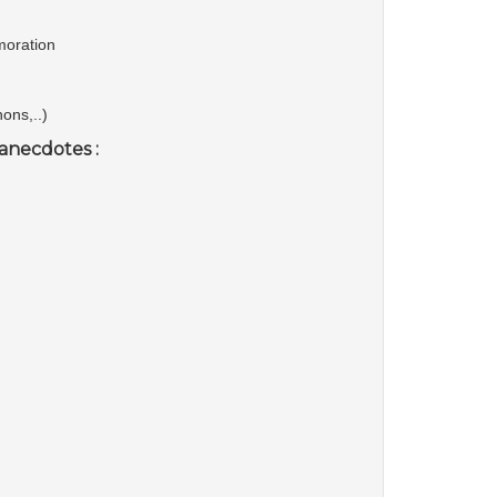
moration
ons,..)
anecdotes :