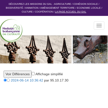
DÉCOUVREZ LES MISSIONS DU GAL :
AGRICULTURE
/
COHÉSION SOCIALE
/
BIODIVERSITÉ
/
ANIMATION
/
AMÉNAGEMENT TERRITOIRE
/
ECONOMIE LOCALE
/
CULTURE
/
COOPÉRATION
/
LA PAGE ACCUEIL DU GAL
Toggl
navig
Affichage simplifié
2024-06-14 10:36:42
par 95.10.17.30