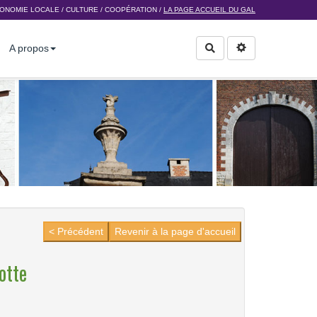
ONOMIE LOCALE
/
CULTURE
/
COOPÉRATION
/
LA PAGE ACCUEIL DU GAL
A propos
Rechercher
< Précédent
Revenir à la page d'accueil
otte