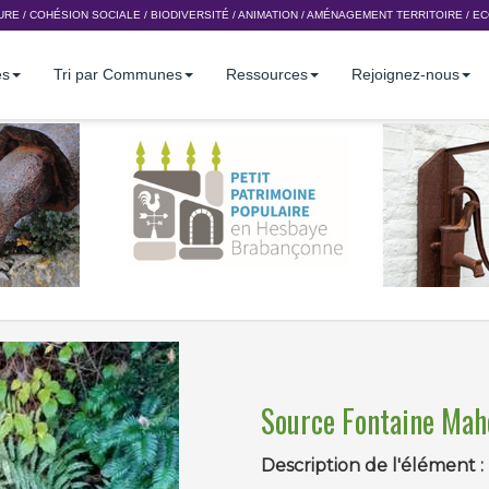
URE
/
COHÉSION SOCIALE
/
BIODIVERSITÉ
/
ANIMATION
/
AMÉNAGEMENT TERRITOIRE
/
EC
es
Tri par Communes
Ressources
Rejoignez-nous
Source Fontaine Mah
Description de l'élément :