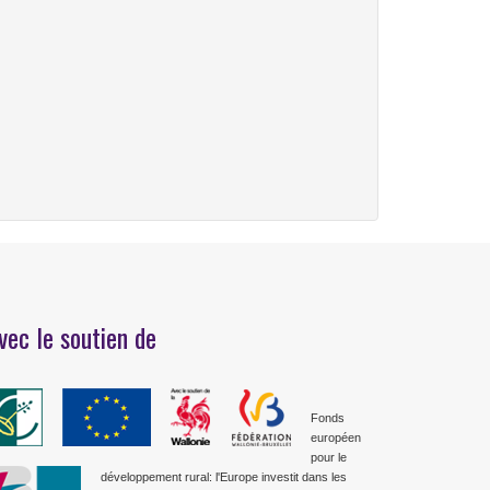
vec le soutien de
Fonds
européen
pour le
développement rural: l'Europe investit dans les