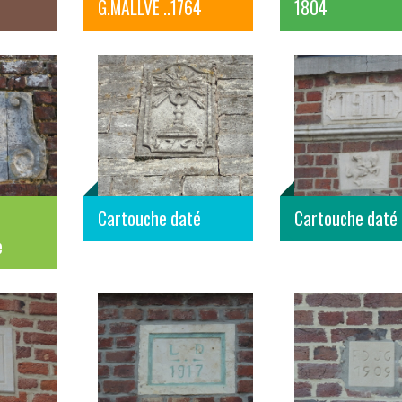
G.MALLVE ..1764
1804
Cartouche daté
Cartouche daté
e