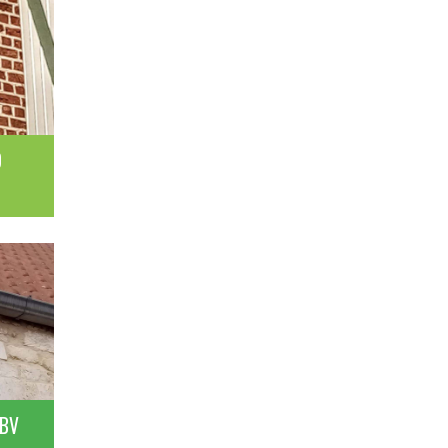
O
PBV