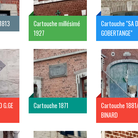
 1813
Cartouche millésimé
Cartouche "SA 
1927
GOBERTANGE"
0 G.GE
Cartouche 1871
Cartouche 1881/J
BINARD