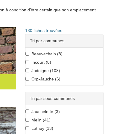
ion à condition d’être certain que son emplacement
130
fiches trouvées
Tri par communes
Beauvechain (
8
)
Incourt (
8
)
Jodoigne (
108
)
Orp-Jauche (
6
)
Tri par sous-communes
Jauchelette (
3
)
Melin (
41
)
Lathuy (
13
)