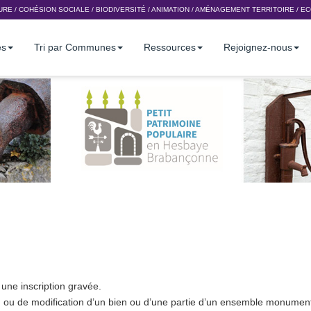
URE
/
COHÉSION SOCIALE
/
BIODIVERSITÉ
/
ANIMATION
/
AMÉNAGEMENT TERRITOIRE
/
EC
es
Tri par Communes
Ressources
Rejoignez-nous
 une inscription gravée.
on ou de modification d’un bien ou d’une partie d’un ensemble monument