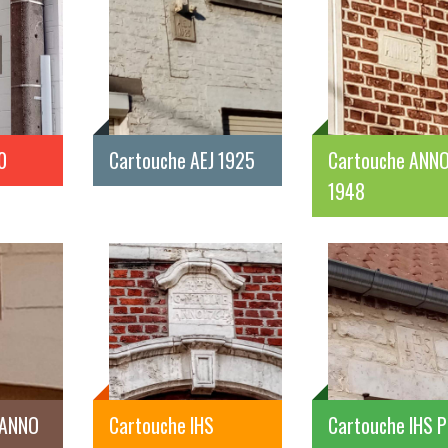
0
Cartouche AEJ 1925
Cartouche ANN
1948
 ANNO
Cartouche IHS
Cartouche IHS 