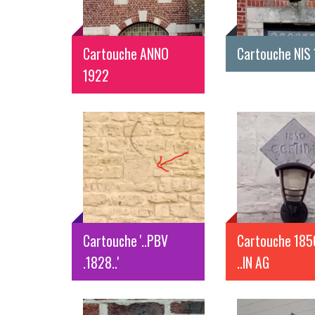
Cartouche ANNO
Cartouche NIS
1922
Cartouche '..PBV
Cartouche 185
.1828..'
..IN AG